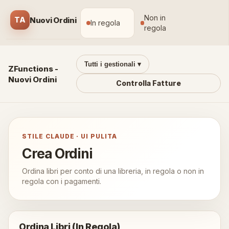
Non in
Nuovi Ordini
TA
In regola
regola
Tutti i gestionali ▾
ZFunctions -
Nuovi Ordini
Controlla Fatture
STILE CLAUDE · UI PULITA
Crea Ordini
Ordina libri per conto di una libreria, in regola o non in
regola con i pagamenti.
Ordina Libri (In Regola)